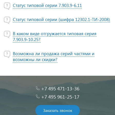
Статус типовой серии 7.903.9-6.11
Статус типовой серии (шифра 12302.1-ТИ-2008)
В каком виде отгружается типовая серия
7.903.9-10.25?
Возможна ли продажа серий частями и
возможны ли скидки?
+7 495 471-13-36
+7 495 961-25-17
Заказать звонок