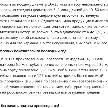
обом и имеющему диаметр 10–15 мкм и массу неволокнистых
оволокно средним диаметром 3–4 мкм, длиной до 40–50 мм 
о позволяет выпускать сверхлегкую высококачественную
чти нет альтернативы. Однако это ниша продукции в диапаз
ая сверхлегкая теплоизоляция, она хоть и заполонила рынок, 
тнения ( который должен быть в диапазоне от 4 до 2,5 ) и
о толщину такой стекловаты надо соответственно этому
енно для его кармана. Но это искушенный, а их пока немного.
фровых показателей за последний год.
11г. произведено минераловатных изделий 16,111млн.
истирола 6,5 млн. куб.м, прочих вспененных полимеров 2,35 м
 по импорту поставлено 3,289 млн. куб.м ТИМ, в том числе 1,68
куб.м стекловатных и 127 тыс. куб.м прочих. Более весомый
й продукции (в 3,5 раза по сравнению с минераловатной) - и
елей, увлекающихся «накачиванием кубатуры» сверхлегкой
я на российском рынке превышала все разумные пределы.
о бы начать подъем производства?