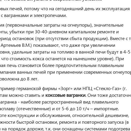
вых печей, потому что на сегодняшний день их эксплуатация
 с вагранками и электропечами.
ия (первоначальные затраты на огнеупоры), значительные
нты, убытки при 30-40-дневном капитальном ремонте и
риод остановок (при отсутствии сбыта продукции). Вместе с 
 Артемьев В.М.) показывают, что даже при увеличении
овня, удельные затраты на топливо в ванной печи будут в 4-5
, что стоимость кокса останется на нынешнем уровне). При
нная печь становится более предпочтительным плавильным
 кампания ванных печей при применении современных огнеупо
ловолокна до 8 лет.
апример германской фирмы «Зорг» или НПЦ «Стекло-Газ» (г.
, там можно ставить и
коксовые вагранки
. Они тоже достаточ
вагранка - наиболее распространенный вид плавильного
расплаву (отечественные) и от 5-6 до 10 т/ч – импортные.
оте конструкции и обслуживания, относительной дешевизне,
ности быстрой остановки, ремонта и повторного запуска (в
 на порядок дороже, т.к. они оснащены системами подогрева