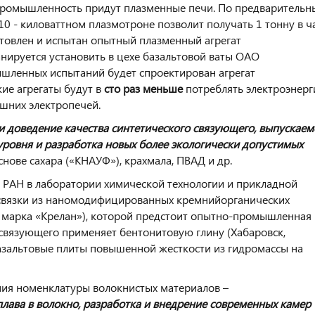
ю промышленность придут плазменные печи. По предваритель
и 10 - киловаттном плазмотроне позволит получать 1 тонну в ч
отовлен и испытан опытный плазменный агрегат
анируется установить в цехе базальтовой ваты ОАО
шленных испытаний будет спроектирован агрегат
кие агрегаты будут в
сто раз меньше
потреблять электроэнерг
яшних электропечей.
 доведение качества синтетического связующего, выпускаем
ровня и разработка новых более экологически допустимых
снове сахара («КНАУФ»), крахмала, ПВАД и др.
 РАН в лаборатории химической технологии и прикладной
 связки из наномодифицированных кремнийорганических
я марка «Крелан»), которой предстоит опытно-промышленная
е связующего применяет бентонитовую глину (Хабаровск,
азальтовые плиты повышенной жесткости из гидромассы на
ния номенклатуры волокнистых материалов –
лава в
волокно, разработка и внедрение современных камер