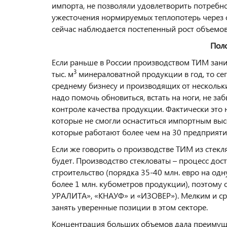
импорта, не позволяли удовлетворить потребно
ужесточения нормируемых теплопотерь через о
сейчас наблюдается постепенный рост объемов 
Поло
Если раньше в России производством ТИМ зани
3
тыс. м
минераловатной продукции в год, то се
среднему бизнесу и производящих от нескольки
надо помочь обновиться, встать на ноги, не з
контроле качества продукции. Фактически это 
которые не смогли оснаститься импортным выс
которые работают более чем на 30 предприяти
Если же говорить о производстве ТИМ из стекл
будет. Производство стекловаты – процесс до
строительство (порядка 35-40 млн. евро на о
более 1 млн. кубометров продукции), поэтому 
УРАЛИТА», «КНАУФ» и «ИЗОВЕР»). Мелким и ср
занять уверенные позиции в этом секторе.
Концентрация больших объемов дала преимуще