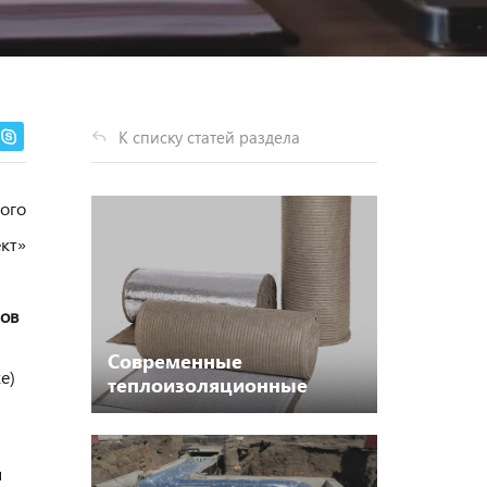
К списку статей раздела
ного
т»
лов
Современные
е)
теплоизоляционные
материалы для тепловой
изоляции трубопроводов.
и