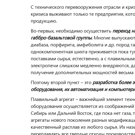
С технического перевооружения отрасли и криз
кризиса выживают только те предприятия, ко
продукцию.
Во-первых, необходимо осуществить
переход н
габбро-базальтовой группы
.
Многие выпускаю
диабаза, порфирита, амфиболита и др. пород г
однокомпонентная шихта приживается пока ту
поставками сырья, естественно, а с плавильными
электропечи слишком медленно внедряются, да
получение дополнительных мощностей весьма 
Поэтому второй пункт – это
разработка более 
оборудования, их автоматизация и компьютер
Плавильный агрегат – важнейший элемент техн
оборудования осуществляется из соображений д
Сибирь или Дальний Восток, где пока нет газа,
агрегаты нового поколения разных модификац
качественный расплав из любого сырья. Их наз
переплавлять все твердые отходы производства