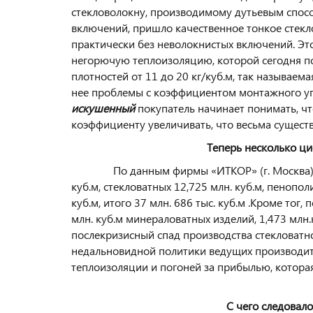
стекловолокну, производимому дутьевым спос
включений, пришло качественное тонкое стекл
практически без неволокнистых включений. Эт
негорючую теплоизоляцию, которой сегодня по
плотностей от 11 до 20 кг/куб.м, так называем
нее проблемы с коэффициентом монтажного упло
искушенный
покупатель начинает понимать, чт
коэффициенту увеличивать, что весьма существ
Теперь несколько ци
По данным фирмы «ИТКОР» (г. Москва) в 20
куб.м, стекловатных 12,725 млн. куб.м, пенопол
куб.м, итого 37 млн. 686 тыс. куб.м .Кроме тог,
млн. куб.м минераловатных изделий, 1,473 млн.
послекризисный спад производства стекловатно
недальновидной политики ведущих производит
теплоизоляции и погоней за прибылью, котора
С чего следовал