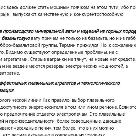
ис здесь должен стать мощным толчком на этом пути, ибо по
торые выпускают качественную и
конкурентоспособную
а производство минеральной ваты и изделий из горных пород
т
базальтовую
вату причем не только из базальта, но и из габ
аббро-базальтовой группы. Термин прижился. Но, к сожалени
го. Видимо существуют определенные проблемы, не с
 агрегатами. Старые вагранки не тянут, на новые нет средств,
 и не везде имеются резервы электрических мощностей, а
затратно.
эффективных плавильных агрегатов и технологического
изация
.
ологической линии Как правило, выбор плавильного
оступности энергоносителя в том или ином регионе. Если эт
 то предпочтение отдается электропечам. Это плавильные
ий и производительности, более совершенные, дающие
ывают «всеядные печи», тем более, что в них можно
, что весьма актуально в современных условиях.