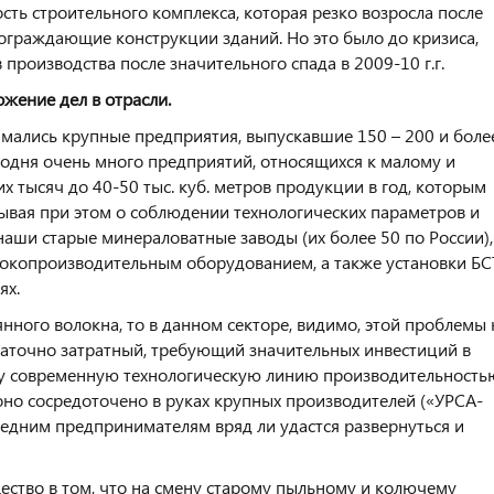
сть строительного комплекса, которая резко возросла после
граждающие конструкции зданий. Но это было до кризиса,
производства после значительного спада в 2009-10 г.г.
жение дел в отрасли.
мались крупные предприятия, выпускавшие 150 – 200 и боле
годня очень много предприятий, относящихся к малому и
х тысяч до 40-50 тыс. куб. метров продукции в год, которым
абывая при этом о соблюдении технологических параметров и
наши старые минераловатные заводы (их более 50 по России),
окопроизводительным оборудованием, а также установки БС
ях.
янного волокна, то в данном секторе, видимо, этой проблемы 
статочно затратный, требующий значительных инвестиций в
дну современную технологическую линию производительность
оно сосредоточено в руках крупных производителей («УРСА-
едним предпринимателям вряд ли удастся развернуться и
ство в том, что на смену старому пыльному и колючему