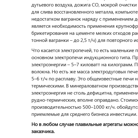
дутьевого воздуха, дожига СО, мокрой очистки
для слива восстановленного металла, компьют
недостатком вагранок наряду с применением д
является необходимость применения крупнофр
брикетирования на цементе мелких отходов расп
тонной вагранки – до 2,5 т/ч) для повторного и
Что касается электропечей, то есть маленькие 
основном электропечи индукционного типа. Пр
электроэнергии – 5–7 киловатт на килограмм. 
волокна. Но есть же масса электродуговых пече
5–6 т/ч по расплаву. Это общеизвестные печи 
термическими. В минераловатном производстве
электроэнергия не столь дефицитна, применени
рудно-термических, вполне оправдано. Стоимо
производительностью 500–1000 кг/ч. обойдутся 
приемлемые для среднего бизнеса инвестиции.
Но в любом случае плавильные агрегаты можно
заказчика.