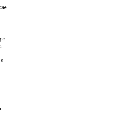
сле
бро-
ю,
 а
о