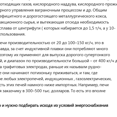
 отходящих газов, кислородного наддува, кислородного прож
ерного управления ваграночным процессом и др. Общим
ефицитного и дорогостоящего металлургического кокса,
акционного сырья, и вытекающая отсюда необходимость
лава от центрифуги ( которых набирается до 1,5 т/ч, а у 10-
спользования.
печи производительностью от 20 до 100–150 кг/ч, это в
авда, за счет индуктивной плавки они потребляют много
Поэтому их применяют для выпуска дорогого супертонкого
й, и диапазон по производительности большой – от 400 кг/ч 
на графитовых электродах, раньше их называли рудно-
 они начинают потихоньку приживаться, и там, где
е любых электропечей, индукционных , газоэлектрических,
сть этих печей намного ниже импортных. Например, печи
заказчику в 300–500 тыс. долларов. То есть это вполне
 и нужно подбирать исходя из условий энергоснабжения