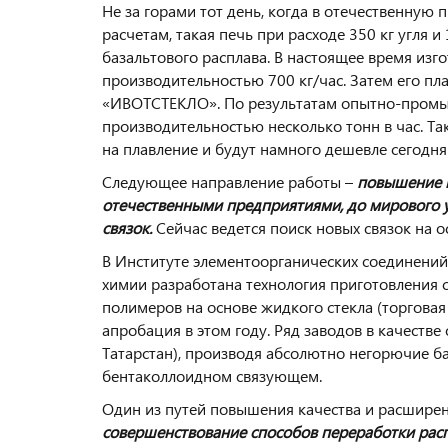
Не за горами тот день, когда в отечественну
расчетам, такая печь при расходе 350 кг угля 
базальтового расплава. В настоящее время изг
производительностью 700 кг/час. Затем его пл
«ИВОТСТЕКЛО». По результатам опытно-промы
производительностью несколько тонн в час. Та
на плавление и будут намного дешевле сегодн
Следующее направление работы –
повышение и
отечественными предприятиями, до мирового у
связок.
Сейчас ведется поиск новых связок на о
В Институте элементоорганических соединений
химии разработана технология приготовления
полимеров на основе жидкого стекла (торгова
апробация в этом году. Ряд заводов в качеств
Татарстан), производя абсолютно негорючие б
бентаколлоидном связующем.
Один из путей повышения качества и расшире
совершенствование способов переработки расп