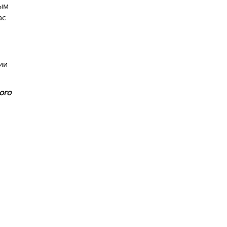
ным
ас
ии
ого