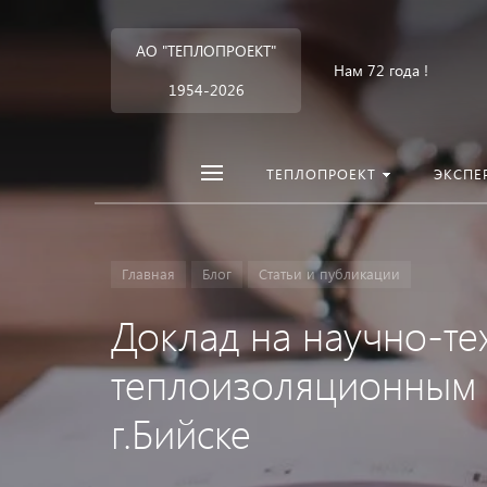
АО "ТЕПЛОПРОЕКТ"
Нам 72 года !
1954-2026
ТЕПЛОПРОЕКТ
ЭКСПЕ
Главная
Блог
Статьи и публикации
Доклад на научно-т
теплоизоляционным м
г.Бийске