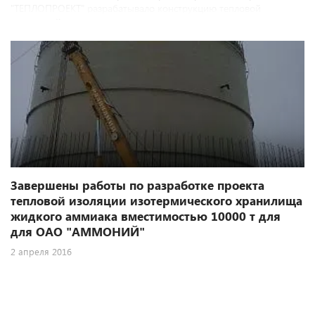
"ТЕПЛОПРОЕКТ" разрабатывало конструкцию тепловой
изоляции 2-ух резервуаров для хранения сжиженного
природного газа объемом 160 тыс.метров кубических каждый
для месторождения Обский СПГ.
Завершены работы по разработке проекта
тепловой изоляции изотермического хранилища
жидкого аммиака вместимостью 10000 т для
для ОАО "АММОНИЙ"
2 апреля 2016