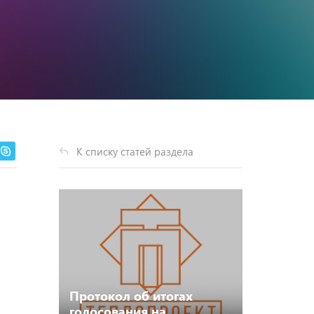
К списку статей раздела
Протокол об итогах
голосования на