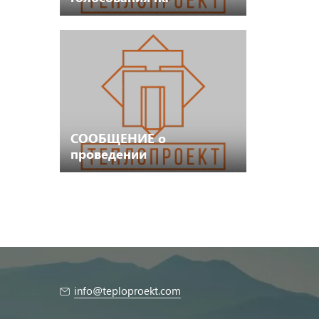
внеочередном общем
собрании акционеров
СООБЩЕНИЕ о
проведении
внеочередного общего
собрания акционеров
Акционерного общества
info@teploproekt.com