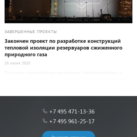
ЗАВЕРШЕННЫЕ ПРОЕКТЫ
Закончен проект по разработке конструкций
тепловой изоляции резервуаров сжиженного
природного газа
16 июня 2020
Получено положительное заключение Главгосэкспертизы, а
значит и закончен интересный проект в рамках которого ОАО
"ТЕПЛОПРОЕКТ" разрабатывало конструкцию тепловой
изоляции 2-ух резервуаров для хранения сжиженного
природного газа объемом 160 тыс.метров кубических каждый
для месторождения Обский СПГ.
+7 495 471-13-36
+7 495 961-25-17