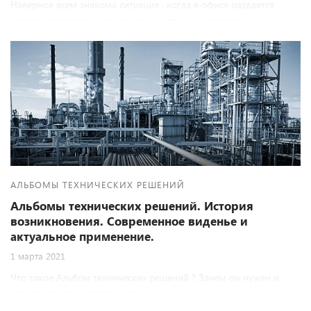
Наверное всем знакома ситуация , когда в офисе раздается
звонок и молодой голос просит позвать к телефону
руководителя по проектированию или на худой конец просто
проектировщика. Так начинается классическая схема холодных
проектных продаж. В данной публикации рассмотрим все за и
против данного подхода к проектным продажам и определим
место Альбома технических решений , как инструмента
продвижения строительных материалов и изделий.
АЛЬБОМЫ ТЕХНИЧЕСКИХ РЕШЕНИЙ
Альбомы технических решений. История
возникновения. Современное виденье и
актуальное применение.
1 марта 2021
Что такое Альбом технических решений ? Зачем он нужен и
многое другое в нашей статье..